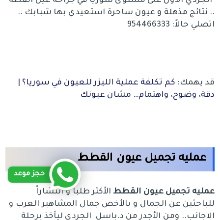
الجردي الاول على مستوى سوريا في جراحة عين القطة
.. نتائج مذهلة و عيون ساحرة استعيدي بها شبابك ..
اتصلي حالاً: 954466333
قد يهمك:
كم تكلفة عملية الليزر للعيون في سوريا؟ |
دقة، وضوح، واهتمام… مشان عيونك
عمليه تجميل عيون القطط
حجز موعد
عمليه تجميل عيون القطط
الأكثر طلباً و انتشاراً
للباحثين عن الجمال و بالأخص جمال المشاهير العرب و
الاجانب.. ومن الأجدر من د.باسل الجردي ليأخذ برحلة