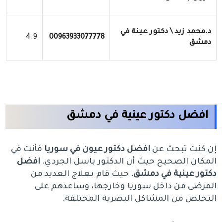
د.محمد زيد \ دكتور عينة في
4.9
00963933077778
دمشق
افضل دكتور عينية في دمشق
إن كنت تبحث عن
افضل دكتور عيون في سوريا
فأنت في
المكان الصحيح حيث أن الدكتور باسل الجردي.
افضل
دكتور عينية في دمشق
، حيث قام بعلاج العديد من
المرضى من داخل سوريا وخارجها، وساعدهم على
التخلص من المشاكل البصرية المختلفة.