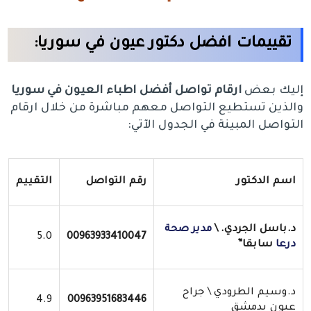
تقييمات افضل دكتور عيون في سوريا:
إليك بعض
ارقام تواصل أفضل اطباء العيون في سوريا
والذين تستطيع التواصل معهم مباشرة من خلال ارقام
التواصل المبينة في الجدول الآتي:
اسم الدكتور
رقم التواصل
التقييم
د.باسل الجردي. \
مدير صحة
5.0
00963933410047
درعا
سابقا”
د.وسيم الطرودي \ جراح
4.9
00963951683446
عيون بدمشق