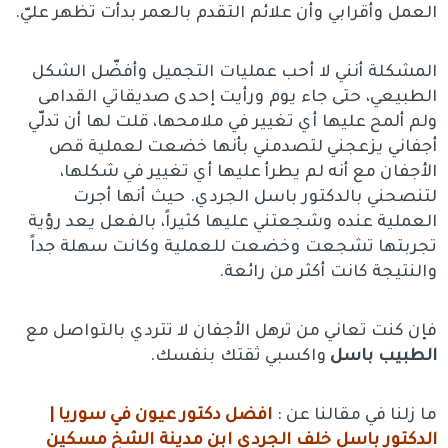
العمل وأقرابي وأن علائم التقدم بالعمر بدأت تظهر عليّ.
المشكلة أنني لا أحب عمليات التجميل وأفضّل الشكل
الطبيعي، حتى جاء يوم ورأيت إحدى صديقاتي القدامى
ولم ألمح عليها أي تغيير في ملامحها، قلت لها أن تدلّي
أجفاني يزعجني لتصدمني بأنها خضعت لعملية قص
الأجفان مع أنه لم يطرأ عليها أي تغيير في شكلها،
لتنصحني بالدكتور باسل الجردي. حيث أنها أجرت
العملية عنده وشجعتني عليها كثيراً، بالفعل يعد رؤية
تجربتها تشجعت وخضعت للعملية وكانت سهلة جداً
والنتيجة كانت أكثر من رائعة.
فإن كنت تعاني من ترهل الأجفان لا تتردي بالتواصل مع
الطبيب باسل
واكسبي ثقتك بنفسك.
ما زلنا في مقالنا عن :
افضل دكتور عيون في سوريا |
الدكتور باسل خلف الجردي ابن مدينة الشخ مسكين