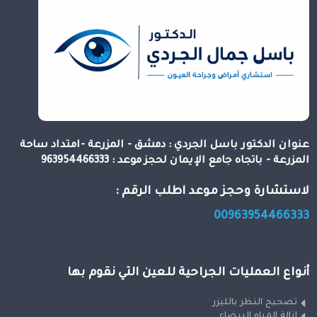
عنوان الدكتور باسل الجردي : دمشق - المزرعة -امتداد ساحة
المزرعة - باتجاه جامع الإيمان لحجز موعد : 963954466333
لاستشارة وحجز موعد اطلب الرقم :
00963954466333
أنواع العمليات الجراحية للعين التي نقوم بها
تصحيح النظر بالليزر
ازالة المياه البيضاء