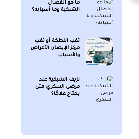
ما هو انفصال
الشبكية وما أسبابه؟
ثقب اللطخة أو ثقب
مركز الإبصار: الأعراض
والأسباب
نزيف الشبكية عند
مرضى السكري: متى
يحتاج علاجًا؟