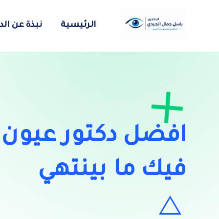
الرئيسية
نبذة عن ال
افضل دكتور عيون ف
فيك ما بينتهي