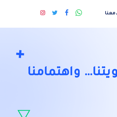
معنا
تنا… واهتمامنا