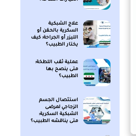
علاج الشبكية
السكرية بالحقن أو
الليزر أو الجراحة: كيف
يختار الطبيب؟
عملية ثقب اللطخة:
متى ينصح بها
الطبيب؟
استئصال الجسم
الزجاجي لمرضى
الشبكية السكرية:
متى يناقشه الطبيب؟