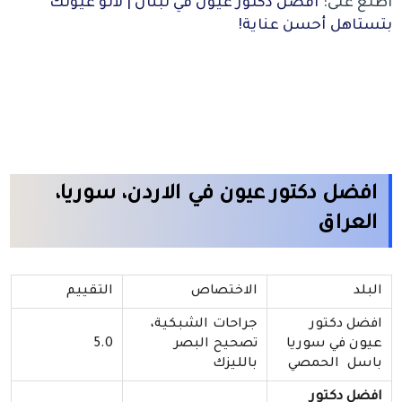
اطلع على:
افضل دكتور عيون في لبنان | لأنو عيونك
بتستاهل أحسن عناية!
افضل دكتور عيون في الاردن، سوريا،
العراق
البلد
الاختصاص
التقييم
افضل دكتور
جراحات الشبكية،
عيون في سوريا
تصحيح البصر
5.0
باسل الحمصي
بالليزك
افضل دكتور