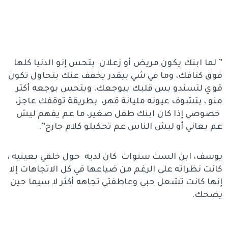
” لما ابنك يكون مريض أو زعلان بتحس إنو الدنيا كلها
فوق كتافك، وما في شي بيقدر يخفف عنك بتحاول تكون
قوي لتسندو بس قلبك بيوجعك، وبتحس بوجعه أكتر
منو ، بتشوف عيونه مليانة قهر، بطريقة توقفك عاجز،
خصوصي إذا كان ابنك طفل صغير، ما عم يفهم ليش
عم يعاني أو ليش الناس عم تحكيلو كلام جارح”.
يوسف، ابن الست سنوات كان لديه حول خلقي بعينيه ،
كانت نظراته على الرغم من ضياعها في كل الاتجاهات إلا
إنها كانت تشعل حبي وعاطفتي تجاهه أكثر لا سيما حين
يضحك.