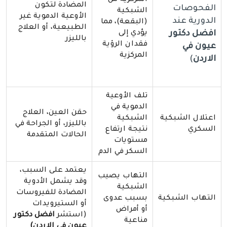
المركزية من
المضادة لتكون
الفحوصات
الشبكية
الأوعية الدموية غير
الدورية عند
(البقعة)، مما
الطبيعية، أو العلاج
افضل دكتور
يؤدي إلى
بالليزر
فقدان الرؤية
عيون في
المركزية
الاردن
)
تلف الأوعية
الدموية في
حقن العين، العلاج
اعتلال الشبكية
الشبكية
بالليزر، أو الجراحة في
السكري
نتيجة ارتفاع
الحالات المتقدمة
مستويات
السكر في الدم
يعتمد على السبب،
التهاب يصيب
وقد يشمل الأدوية
الشبكية
المضادة للفيروسات
التهاب الشبكية
بسبب عدوى
أو الستيرويدات
أو أمراض
(استشر
افضل دكتور
مناعية
عيون في الاردن)