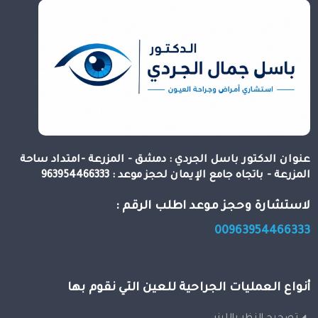
عنوان الدكتور باسل الجردي : دمشق - المزرعة -امتداد ساحة
المزرعة - باتجاه جامع الإيمان لحجز موعد : 963954466333
لاستشارة وحجز موعد اطلب الرقم :
00963954466333
أنواع العمليات الجراحية للعين التي نقوم بها
تصحيح النظر بالليزر