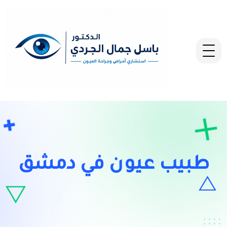
طبيب عيون في دمشق