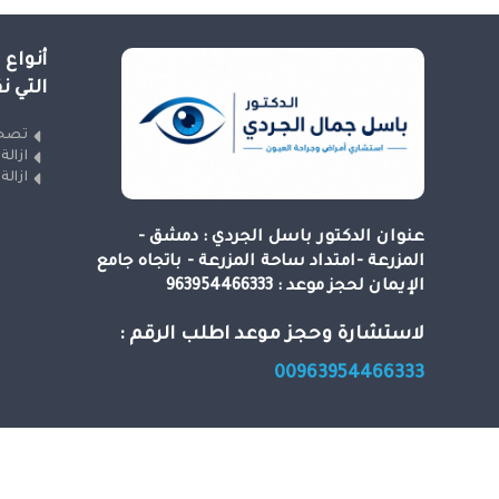
أنواع 
التي ن
تصحي
ازالة
ازالة
عنوان الدكتور باسل الجردي : دمشق -
المزرعة -امتداد ساحة المزرعة - باتجاه جامع
الإيمان لحجز موعد : 963954466333
لاستشارة وحجز موعد اطلب الرقم :
00963954466333
حقوق النشر 2026 