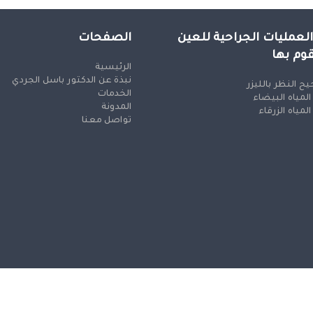
العمليات الجراحية للعين
الصفحات
قوم بها
الرئيسية
نبذة عن الدكتور باسل الجردي
ح النظر بالليزر
الخدمات
 المياه البيضاء
المدونة
 المياه الزرقاء
تواصل معنا
© جميع الحقوق محفوظة
n and SEO by Khaled Fozan