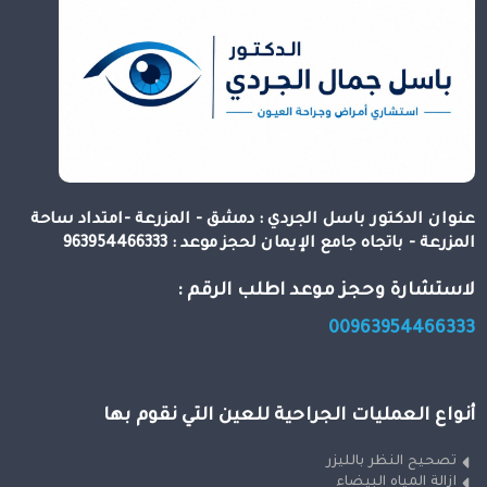
عنوان الدكتور باسل الجردي : دمشق - المزرعة -امتداد ساحة
المزرعة - باتجاه جامع الإيمان لحجز موعد : 963954466333
لاستشارة وحجز موعد اطلب الرقم :
00963954466333
أنواع العمليات الجراحية للعين التي نقوم بها
تصحيح النظر بالليزر
ازالة المياه البيضاء