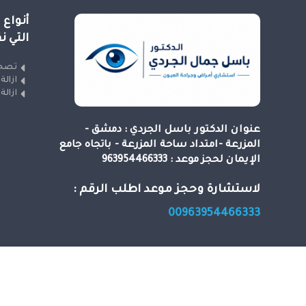
أنواع 
التي ن
تصحي
ازالة
ازالة
عنوان الدكتور باسل الجردي : دمشق -
المزرعة -امتداد ساحة المزرعة - باتجاه جامع
الإيمان لحجز موعد : 963954466333
لاستشارة وحجز موعد اطلب الرقم :
00963954466333
حقوق النشر 2026 
دكتور تجميل انف في سوريا