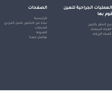
العمليات الجراحية للعين
الصفحات
قوم بها
الرئيسية
نبذة عن الدكتور باسل الجردي
ح النظر بالليزر
الخدمات
 المياه البيضاء
المدونة
 المياه الزرقاء
تواصل معنا
© جميع الحقوق محفوظة
n and SEO by Khaled Fozan