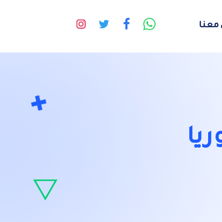
معنا
يا