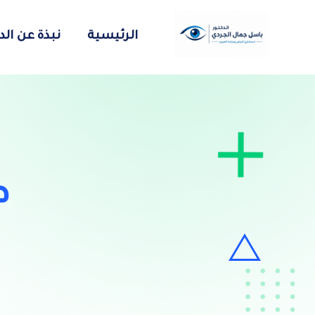
الرئيسية
نبذة عن ال
ط