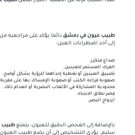
لهذا السبب فإنه من الأهمية اختيار أفضل
طبيب ع
طبيب عيون في دمشق
دائما يؤكد على مراجعيه من أ
إلى أحد اضطرابات العين:
صداع متكرر.
الفرك المستمر للعينين.
تضييق العينين أو تغطية إحداهما للرؤية بشكل أوضح.
صعوبة قراءة الكتب أو صعوبة الإمساك بها على مقربة م
محدودية المشاركة في الألعاب البصرية أو انعدام ذلك.
قِصر نطاق الانتباه.
ازدواج البصر.
بالإضافة إلى الفحص الدقيق للعيون، يتمتع
طبيب 
سليم. يؤدي التشخيص إلى أن يضع طبيب العيون 