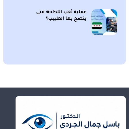
عملية ثقب اللطخة: متى
ينصح بها الطبيب؟